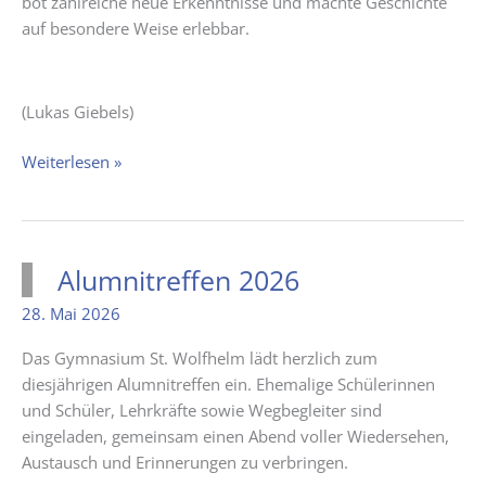
bot zahlreiche neue Erkenntnisse und machte Geschichte
auf besondere Weise erlebbar.
(Lukas Giebels)
Geschichte
Weiterlesen »
vor
Ort
entdecken
–
Alumnitreffen 2026
9er
28. Mai 2026
im
Kreisarchiv
Das Gymnasium St. Wolfhelm lädt herzlich zum
diesjährigen Alumnitreffen ein. Ehemalige Schülerinnen
und Schüler, Lehrkräfte sowie Wegbegleiter sind
eingeladen, gemeinsam einen Abend voller Wiedersehen,
Austausch und Erinnerungen zu verbringen.