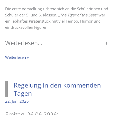
Die erste Vorstellung richtete sich an die Schülerinnen und
Schüler der 5. und 6. Klassen.
„The Tiger of the Seas“
war
ein lebhaftes Piratenstück mit viel Tempo, Humor und
eindrucksvollen Figuren.
Weiterlesen…
+
The
Weiterlesen »
Tiger
of
the
Seas
Regelung in den kommenden
und
Tagen
The
Great
22. Juni 2026
Gatsby
–
Freitag, 26.06.2026: