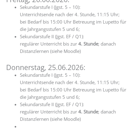
zwei
Sekundarstufe I (Jgst. 5 – 10):
mitreißende
Unterrichtsende nach der 4. Stunde, 11:15 Uhr;
Vorstellungen
bei Bedarf bis 15:00 Uhr Betreuung im Lupetto für
des
die Jahrgangsstufen 5 und 6;
White
Sekundarstufe II (Jgst. EF / Q1):
Horse
regulärer Unterricht bis zur
4. Stunde
; danach
Theatre
Distanzlernen (siehe Moodle)
Donnerstag, 25.06.2026:
Sekundarstufe I (Jgst. 5 – 10):
Unterrichtsende nach der 4. Stunde, 11:15 Uhr;
bei Bedarf bis 15:00 Uhr Betreuung im Lupetto für
die Jahrgangsstufen 5 und 6;
Sekundarstufe II (Jgst. EF / Q1):
regulärer Unterricht bis zur
4. Stunde
; danach
Distanzlernen (siehe Moodle)