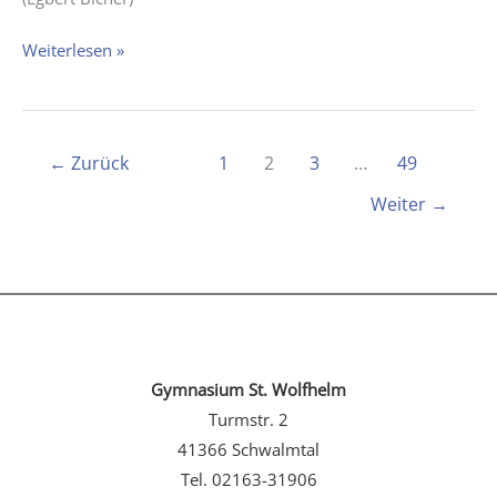
Sieg
Weiterlesen »
bei
Roboterwettbewerb
←
Zurück
1
2
3
…
49
Weiter
→
Gymnasium St. Wolfhelm
Turmstr. 2
41366 Schwalmtal
Tel. 02163-31906