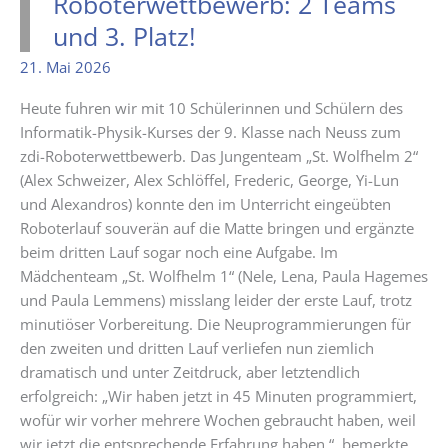
Roboterwettbewerb: 2 Teams
und 3. Platz!
21. Mai 2026
Heute fuhren wir mit 10 Schülerinnen und Schülern des
Informatik-Physik-Kurses der 9. Klasse nach Neuss zum
zdi-Roboterwettbewerb. Das Jungenteam „St. Wolfhelm 2“
(Alex Schweizer, Alex Schlöffel, Frederic, George, Yi-Lun
und Alexandros) konnte den im Unterricht eingeübten
Roboterlauf souverän auf die Matte bringen und ergänzte
beim dritten Lauf sogar noch eine Aufgabe. Im
Mädchenteam „St. Wolfhelm 1“ (Nele, Lena, Paula Hagemes
und Paula Lemmens) misslang leider der erste Lauf, trotz
minutiöser Vorbereitung. Die Neuprogrammierungen für
den zweiten und dritten Lauf verliefen nun ziemlich
dramatisch und unter Zeitdruck, aber letztendlich
erfolgreich: „Wir haben jetzt in 45 Minuten programmiert,
wofür wir vorher mehrere Wochen gebraucht haben, weil
wir jetzt die entsprechende Erfahrung haben.“, bemerkte