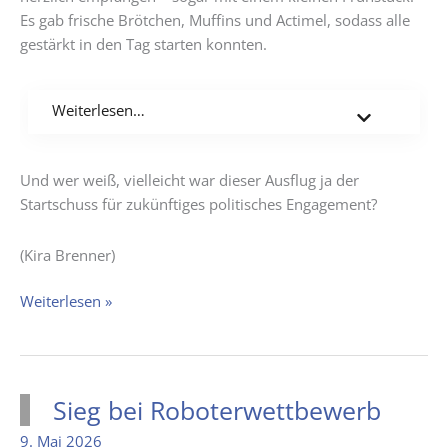
Es gab frische Brötchen, Muffins und Actimel, sodass alle
gestärkt in den Tag starten konnten.
Weiterlesen…
Und wer weiß, vielleicht war dieser Ausflug ja der
Startschuss für zukünftiges politisches Engagement?
(Kira Brenner)
Besuch
Weiterlesen »
der
Jahrgangsstufe
8
im
Sieg bei Roboterwettbewerb
Landtag
9. Mai 2026
NRW