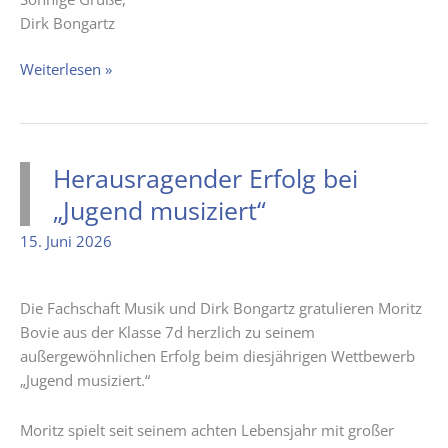
Dirk Bongartz
Hitze
Weiterlesen »
in
den
nächsten
Tagen
Herausragender Erfolg bei
/
„Jugend musiziert“
Hitzefrei
15. Juni 2026
Die Fachschaft Musik und Dirk Bongartz gratulieren Moritz
Bovie aus der Klasse 7d herzlich zu seinem
außergewöhnlichen Erfolg beim diesjährigen Wettbewerb
„Jugend musiziert.“
Moritz spielt seit seinem achten Lebensjahr mit großer