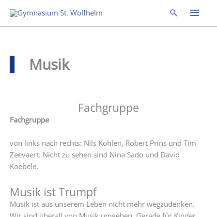
Zum
Hau
Suchen
Inhalt
springen
Musik
Fachgruppe
Fachgruppe
von links nach rechts: Nils Kohlen, Robert Prins und Tim
Zeevaert. Nicht zu sehen sind Nina Sado und David
Koebele.
Musik ist Trumpf
Musik ist aus unserem Leben nicht mehr wegzudenken.
Wir sind überall von Musik umgeben. Gerade für Kinder