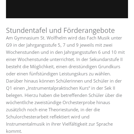
Stundentafel und Förderangebote
Am Gymnasium St. Wolfhelm wird das Fach Musik unter
G9 in der Jahrgangsstufe 5, 7 und 9 jeweils mit zwei
Wochenstunden und in den Jahrgangsstufen 6 und 10 mit
einer Wochenstunde unterrichtet. In der Sekundarstufe II
besteht die Möglichkeit, einen dreistündigen Grundkurs
oder einen fünfstündigen Leistungskurs zu wählen.
Darüber hinaus können Schülerinnen und Schüler in der
Q1 einen „Instrumentalpraktischen Kurs“ in der Sek II
belegen. Hierzu haben die betreffenden Schüler über die
wöchentliche zweistündige Orchesterprobe hinaus
zusätzlich noch eine Theoriestunde, in der die
Schulorchesterarbeit reflektiert wird und
Instrumentalmusik in ihrer Vielfältigkeit zur Sprache
kommt.