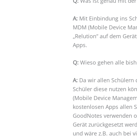
Q:
Was ist genau mit der
A:
Mit Einbindung ins Sc
MDM (Mobile Device Man
„Relution“ auf dem Gerät 
Apps.
Q:
Wieso gehen alle bishe
A:
Da wir allen Schülern 
Schüler diese nutzen k
(Mobile Device Manageme
kostenlosen Apps allen S
GoodNotes verwenden ohn
Gerät zurückgesetzt werd
und wäre z.B. auch bei 