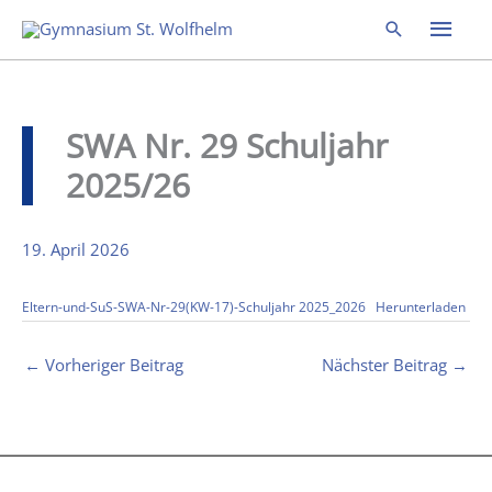
Zum
Hau
Suchen
Inhalt
springen
SWA Nr. 29 Schuljahr
2025/26
19. April 2026
Eltern-und-SuS-SWA-Nr-29(KW-17)-Schuljahr 2025_2026
Herunterladen
←
Vorheriger Beitrag
Nächster Beitrag
→